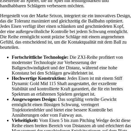
Eisenreihe an Spieler, die ihr Spiel mit leistungsstarken und
handhabbaren Schlägern verbessern möchten.
Hergestellt von der Marke Srixon, integriert sie ein innovatives Design,
das die Toleranz maximiert und gleichzeitig die Ballbahn optimiert.
Jedes Eisen verfügt über einen schlanken und geschmiedeten Kopf,
der eine außergewöhnliche Kontrolle bei jedem Schwung ermöglicht.
Die Reihe ermöglicht somit präzise Schläge mit einem angenehmen
Gefühl, das entscheidend ist, um die Kontaktqualität mit dem Ball zu
beurteilen.
Fortschrittliche Technologie:
Die ZXI-Reihe profitiert von
modernster Technologie zur Verbesserung der
Ballgeschwindigkeit und der Distanz, während eine hohe
Konstanz bei den Schlägen gewährleistet ist.
Hochwertige Konstruktion:
Jedes Eisen ist mit einem Stiff
Dynamic Gold Mid 115 Shaft ausgestattet, der exzellente
Stabilität und kontrollierte Kraft garantiert, die für ein breites
Spektrum an erfahrenen Spielern geeignet ist.
Ausgewogenes Design:
Das sorgfältig verteilte Gewicht
ermöglicht einen flüssigen Schwung, verringert
Trajektorienfehler und bietet eine bessere Kontrolle bei
Annäherungen oder vom Fairway aus.
Vielseitigkeit:
Vom Eisen 5 bis zum Pitching Wedge deckt diese
Reihe einen breiten Bereich von Distanzen ab und erleichtert das
Management der verschiedenen Spielsituationen auf dem Platz.