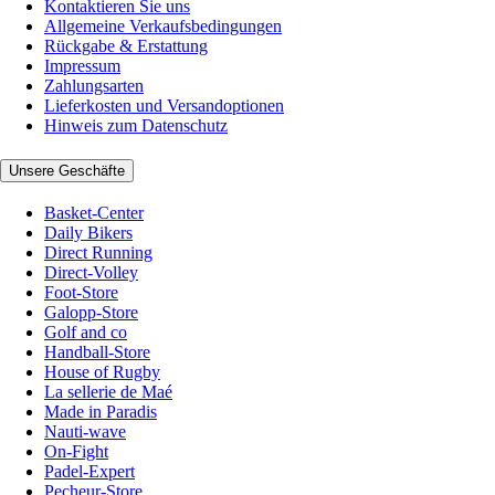
Kontaktieren Sie uns
Allgemeine Verkaufsbedingungen
Rückgabe & Erstattung
Impressum
Zahlungsarten
Lieferkosten und Versandoptionen
Hinweis zum Datenschutz
Unsere Geschäfte
Basket-Center
Daily Bikers
Direct Running
Direct-Volley
Foot-Store
Galopp-Store
Golf and co
Handball-Store
House of Rugby
La sellerie de Maé
Made in Paradis
Nauti-wave
On-Fight
Padel-Expert
Pecheur-Store