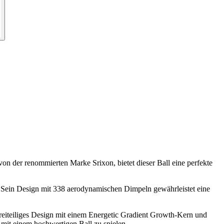
 von der renommierten Marke Srixon, bietet dieser Ball eine perfekte
rn. Sein Design mit 338 aerodynamischen Dimpeln gewährleistet eine
reiteiliges Design mit einem Energetic Gradient Growth-Kern und
 mit einem hochwertigen Ball zu spielen.