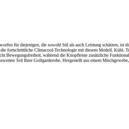
fen für diejenigen, die sowohl Stil als auch Leistung schätzen, ist d
ie fortschrittliche Climacool-Technologie mit diesem Modell. Kühl. Tro
icht Bewegungsfreiheit, während die Knopfleiste zusätzliche Funktional
ten Teil Ihrer Golfgarderobe. Hergestellt aus einem Mischgewebe, das 