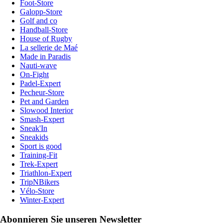
Foot-Store
Galopp-Store
Golf and co
Handball-Store
House of Rugby
La sellerie de Maé
Made in Paradis
Nauti-wave
On-Fight
Padel-Expert
Pecheur-Store
Pet and Garden
Slowood Interior
Smash-Expert
Sneak'In
Sneakids
Sport is good
Training-Fit
Trek-Expert
Triathlon-Expert
TripNBikers
Vélo-Store
Winter-Expert
Abonnieren Sie unseren Newsletter