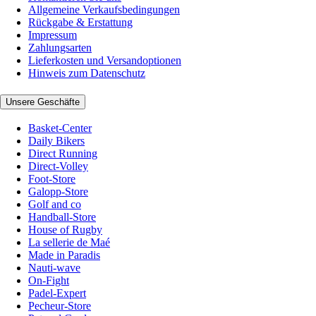
Allgemeine Verkaufsbedingungen
Rückgabe & Erstattung
Impressum
Zahlungsarten
Lieferkosten und Versandoptionen
Hinweis zum Datenschutz
Unsere Geschäfte
Basket-Center
Daily Bikers
Direct Running
Direct-Volley
Foot-Store
Galopp-Store
Golf and co
Handball-Store
House of Rugby
La sellerie de Maé
Made in Paradis
Nauti-wave
On-Fight
Padel-Expert
Pecheur-Store