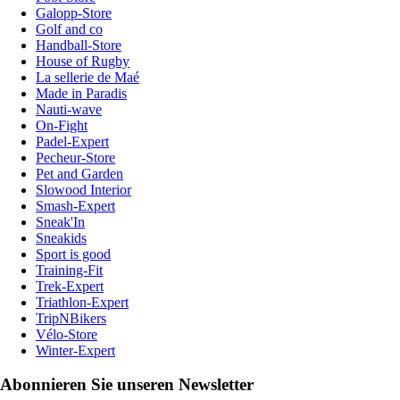
Galopp-Store
Golf and co
Handball-Store
House of Rugby
La sellerie de Maé
Made in Paradis
Nauti-wave
On-Fight
Padel-Expert
Pecheur-Store
Pet and Garden
Slowood Interior
Smash-Expert
Sneak'In
Sneakids
Sport is good
Training-Fit
Trek-Expert
Triathlon-Expert
TripNBikers
Vélo-Store
Winter-Expert
Abonnieren Sie unseren Newsletter