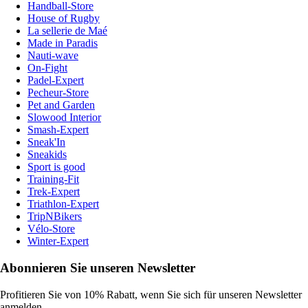
Handball-Store
House of Rugby
La sellerie de Maé
Made in Paradis
Nauti-wave
On-Fight
Padel-Expert
Pecheur-Store
Pet and Garden
Slowood Interior
Smash-Expert
Sneak'In
Sneakids
Sport is good
Training-Fit
Trek-Expert
Triathlon-Expert
TripNBikers
Vélo-Store
Winter-Expert
Abonnieren Sie unseren Newsletter
Profitieren Sie von 10% Rabatt, wenn Sie sich für unseren Newsletter
anmelden