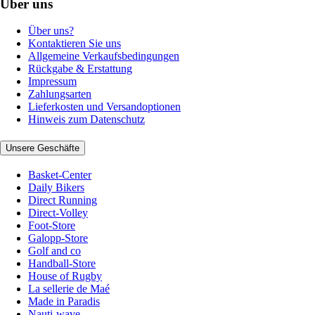
Über uns
Über uns?
Kontaktieren Sie uns
Allgemeine Verkaufsbedingungen
Rückgabe & Erstattung
Impressum
Zahlungsarten
Lieferkosten und Versandoptionen
Hinweis zum Datenschutz
Unsere Geschäfte
Basket-Center
Daily Bikers
Direct Running
Direct-Volley
Foot-Store
Galopp-Store
Golf and co
Handball-Store
House of Rugby
La sellerie de Maé
Made in Paradis
Nauti-wave